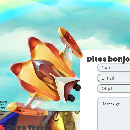
Dites bonjo
&
Daya Wyrd