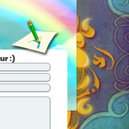
ur :)