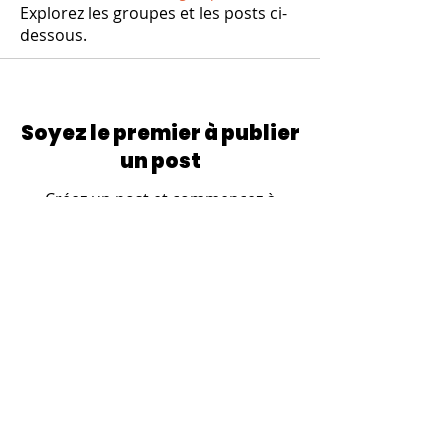
Explorez les groupes et les posts ci-
dessous.
Soyez le premier à publier
un post
Créez un post et commencez à
interagir avec d'autres membres.
© 2024 par
Politique de cookies
G71.
Livraison et retours
Mentions légales
FAQ
Termes et conditions