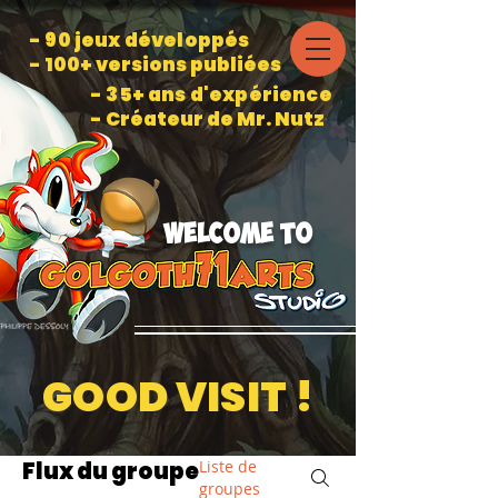
- 90 jeux développés
- 100+ versions publiées
- 35+ ans d'expérience
- Créateur de Mr. Nutz
welcome to
GOOD VISIT !
Flux du groupe
Liste de
groupes