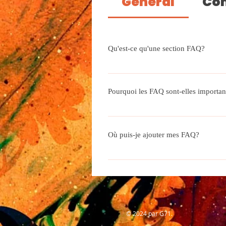
Général
Con
Qu'est-ce qu'une section FAQ?
Une section FAQ peut être utilis
«Proposez-vous la livraison?», «Q
Pourquoi les FAQ sont-elles importan
Les FAQ sont un excellent moyen d
entreprise et de créer une meilleu
Où puis-je ajouter mes FAQ?
Les FAQ peuvent être ajoutées à n
© 2024 par G71.