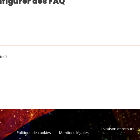
figurer des FAQ
ée pour répondre rapidement aux questions fréquemment posées s
uelles sont vos heures d'ouverture?», «Comment puis-je réserver u
tes?
'aider les visiteurs à trouver rapidement des réponses aux quest
re expérience de navigation sur votre site.
'importe quelle page de votre site ou sur votre appli mobile Wix.
Livraison et retours
Politique de cookies
Mentions légales